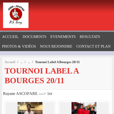
Panneau de gestion des cookies
ACCUEIL
DOCUMENTS
EVENEMENTS
RESULTATS
PHOTOS & VIDÉOS
NOUS REJOINDRE
CONTACT ET PLAN
Accueil
Tournoi Label A Bourges 20/11
TOURNOI LABEL A
BOURGES 20/11
Rayane ASCOFARE ----> 1er