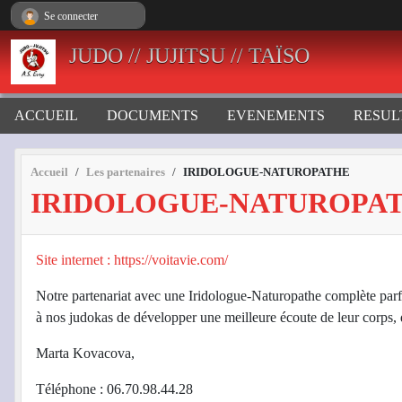
Panneau de gestion des cookies
Se connecter
JUDO // JUJITSU // TAÏSO
ACCUEIL
DOCUMENTS
EVENEMENTS
RESUL
Accueil
Les partenaires
IRIDOLOGUE-NATUROPATHE
IRIDOLOGUE-NATUROPA
Site internet : https://voitavie.com/
Notre partenariat avec une Iridologue-Naturopathe complète parfa
à nos judokas de développer une meilleure écoute de leur corps, d’
Marta Kovacova,
Téléphone : 06.70.98.44.28