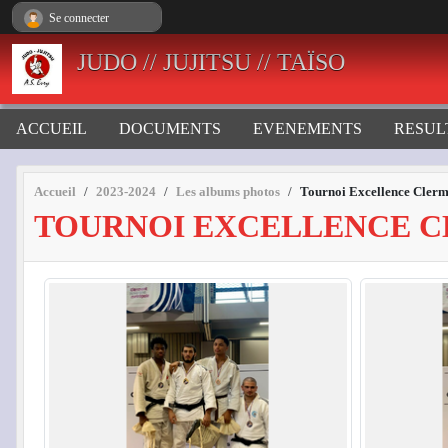
Panneau de gestion des cookies
Se connecter
JUDO // JUJITSU // TAÏSO
ACCUEIL
DOCUMENTS
EVENEMENTS
RESUL
Accueil
2023-2024
Les albums photos
Tournoi Excellence Clerm
TOURNOI EXCELLENCE CL