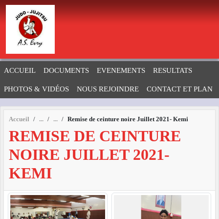
Panneau de gestion des cookies
ACCUEIL
DOCUMENTS
EVENEMENTS
RESULTATS
PHOTOS & VIDÉOS
NOUS REJOINDRE
CONTACT ET PLAN
Accueil
Remise de ceinture noire Juillet 2021- Kemi
REMISE DE CEINTURE
NOIRE JUILLET 2021-
KEMI