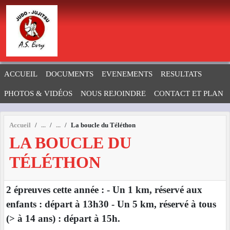
Panneau de gestion des cookies
ACCUEIL
DOCUMENTS
EVENEMENTS
RESULTATS
PHOTOS & VIDÉOS
NOUS REJOINDRE
CONTACT ET PLAN
Accueil
La boucle du Téléthon
LA BOUCLE DU
TÉLÉTHON
2 épreuves cette année : - Un 1 km, réservé aux
enfants : départ à 13h30 - Un 5 km, réservé à tous
(> à 14 ans) : départ à 15h.