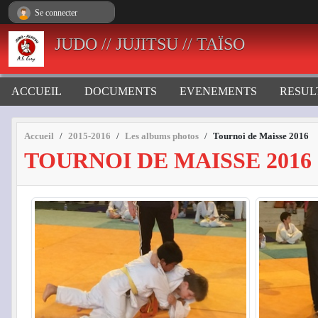
Panneau de gestion des cookies
Se connecter
JUDO // JUJITSU // TAÏSO
ACCUEIL
DOCUMENTS
EVENEMENTS
RESUL
Accueil
2015-2016
Les albums photos
Tournoi de Maisse 2016
TOURNOI DE MAISSE 2016