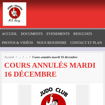
Panneau de gestion des cookies
ACCUEIL
DOCUMENTS
EVENEMENTS
RESULTATS
PHOTOS & VIDÉOS
NOUS REJOINDRE
CONTACT ET PLAN
Accueil
Cours annulés mardi 16 décembre
COURS ANNULÉS MARDI
16 DÉCEMBRE