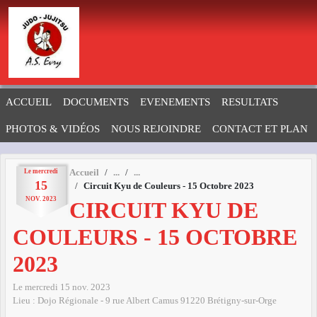
Panneau de gestion des cookies
ACCUEIL
DOCUMENTS
EVENEMENTS
RESULTATS
PHOTOS & VIDÉOS
NOUS REJOINDRE
CONTACT ET PLAN
Le
mercredi
Accueil
15
Circuit Kyu de Couleurs - 15 Octobre 2023
NOV.
2023
CIRCUIT KYU DE
COULEURS - 15 OCTOBRE
2023
Le
mercredi
15
nov.
2023
Lieu :
Dojo Régionale - 9 rue Albert Camus
91220
Brétigny-sur-Orge