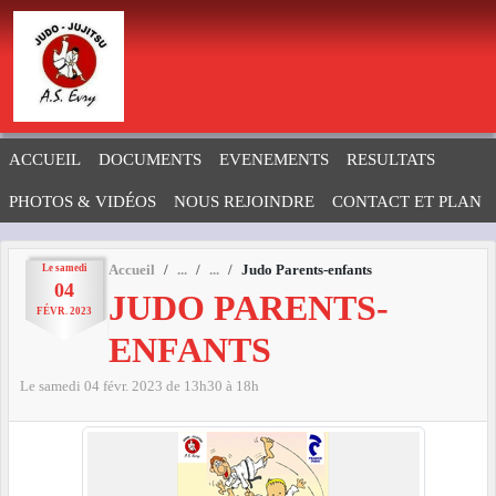
Panneau de gestion des cookies
ACCUEIL
DOCUMENTS
EVENEMENTS
RESULTATS
PHOTOS & VIDÉOS
NOUS REJOINDRE
CONTACT ET PLAN
Le
samedi
Accueil
Judo Parents-enfants
04
JUDO PARENTS-
FÉVR.
2023
ENFANTS
Le
samedi
04
févr.
2023
de 13h30 à 18h