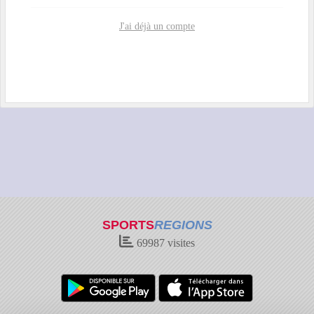
J'ai déjà un compte
SPORTS
REGIONS
69987
visites